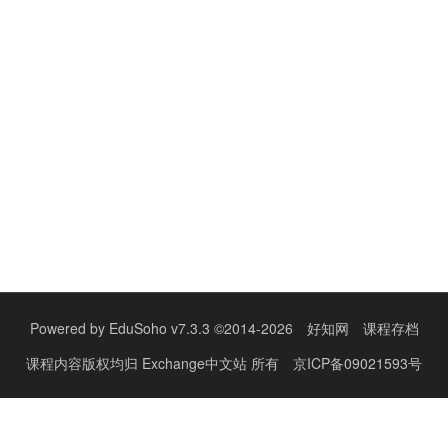
Powered by
EduSoho v7.3.3
©2014-2026
好知网
课程存档
课程内容版权均归
Exchange中文站
所有
京ICP备09021593号