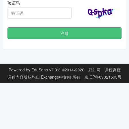
验证码
注册
Powered by
EduSoho v7.3.3
©2014-2026
好知网
课程存档
课程内容版权均归
Exchange中文站
所有
京ICP备09021593号